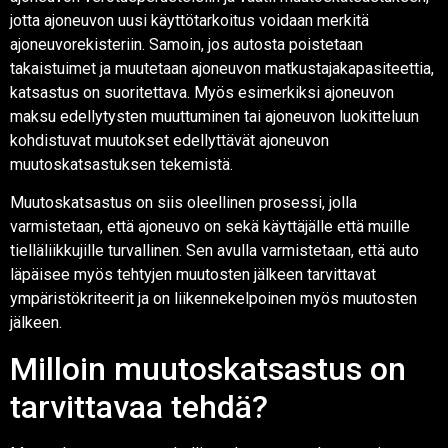
jotta ajoneuvon uusi käyttötarkoitus voidaan merkitä
ajoneuvorekisteriin. Samoin, jos autosta poistetaan
takaistuimet ja muutetaan ajoneuvon matkustajakapasiteettia,
katsastus on suoritettava. Myös esimerkiksi ajoneuvon
maksu edellytysten muuttuminen tai ajoneuvon luokitteluun
kohdistuvat muutokset edellyttävät ajoneuvon
muutoskatsastuksen tekemistä.
Muutoskatsastus on siis oleellinen prosessi, jolla
varmistetaan, että ajoneuvo on sekä käyttäjälle että muille
tielläliikkujille turvallinen. Sen avulla varmistetaan, että auto
läpäisee myös tehtyjen muutosten jälkeen tarvittavat
ympäristökriteerit ja on liikennekelpoinen myös muutosten
jälkeen.
Milloin muutoskatsastus on
tarvittavaa tehdä?