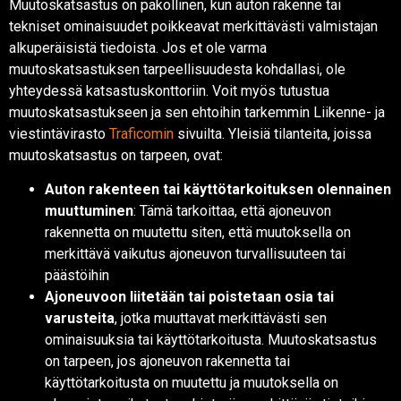
Muutoskatsastus on pakollinen, kun auton rakenne tai
tekniset ominaisuudet poikkeavat merkittävästi valmistajan
alkuperäisistä tiedoista. Jos et ole varma
muutoskatsastuksen tarpeellisuudesta kohdallasi, ole
yhteydessä katsastuskonttoriin. Voit myös tutustua
muutoskatsastukseen ja sen ehtoihin tarkemmin Liikenne- ja
viestintävirasto
Traficomin
sivuilta. Yleisiä tilanteita, joissa
muutoskatsastus on tarpeen, ovat:
Auton rakenteen tai käyttötarkoituksen olennainen
muuttuminen
: Tämä tarkoittaa, että ajoneuvon
rakennetta on muutettu siten, että muutoksella on
merkittävä vaikutus ajoneuvon turvallisuuteen tai
päästöihin
Ajoneuvoon liitetään tai poistetaan osia tai
varusteita
, jotka muuttavat merkittävästi sen
ominaisuuksia tai käyttötarkoitusta. Muutoskatsastus
on tarpeen, jos ajoneuvon rakennetta tai
käyttötarkoitusta on muutettu ja muutoksella on