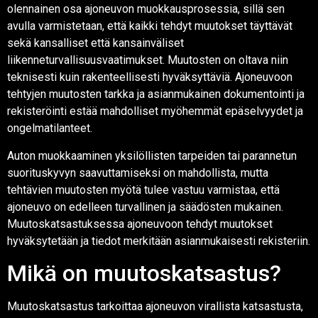
olennainen osa ajoneuvon muokkausprosessia, sillä sen
avulla varmistetaan, että kaikki tehdyt muutokset täyttävät
sekä kansalliset että kansainväliset
liikenneturvallisuusvaatimukset. Muutosten on oltava niin
teknisesti kuin rakenteellisesti hyväksyttäviä. Ajoneuvoon
tehtyjen muutosten tarkka ja asianmukainen dokumentointi ja
rekisteröinti estää mahdolliset myöhemmät epäselvyydet ja
ongelmatilanteet.
Auton muokkaaminen yksilöllisten tarpeiden tai parannetun
suorituskyvyn saavuttamiseksi on mahdollista, mutta
tehtävien muutosten myötä tulee vastuu varmistaa, että
ajoneuvo on edelleen turvallinen ja säädösten mukainen.
Muutoskatsastuksessa ajoneuvoon tehdyt muutokset
hyväksytetään ja tiedot merkitään asianmukaisesti rekisteriin.
Mikä on muutoskatsastus?
Muutoskatsastus tarkoittaa ajoneuvon virallista katsastusta,