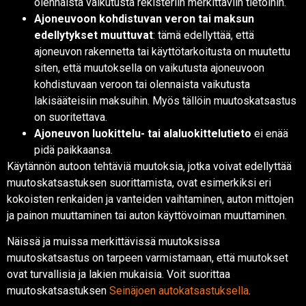
olennaista vaikutusta rekisteriin merkittäviin tietoihin.
Ajoneuvoon kohdistuvan veron tai maksun
edellytykset muuttuvat
: tämä edellyttää, että
ajoneuvon rakennetta tai käyttötarkoitusta on muutettu
siten, että muutoksella on vaikutusta ajoneuvoon
kohdistuvaan veroon tai olennaista vaikutusta
lakisääteisiin maksuihin. Myös tällöin muutoskatsastus
on suoritettava.
Ajoneuvon luokittelu- tai alaluokittelutieto
ei enää
pidä paikkaansa.
Käytännön autoon tehtäviä muutoksia, jotka voivat edellyttää
muutoskatsastuksen suorittamista, ovat esimerkiksi eri
kokoisten renkaiden ja vanteiden vaihtaminen, auton mittojen
ja painon muuttaminen tai auton käyttövoiman muuttaminen.
Näissä ja muissa merkittävissä muutoksissa
muutoskatsastus on tarpeen varmistamaan, että muutokset
ovat turvallisia ja lakien mukaisia. Voit suorittaa
muutoskatsastuksen
Seinäjoen autokatsastuksella
.