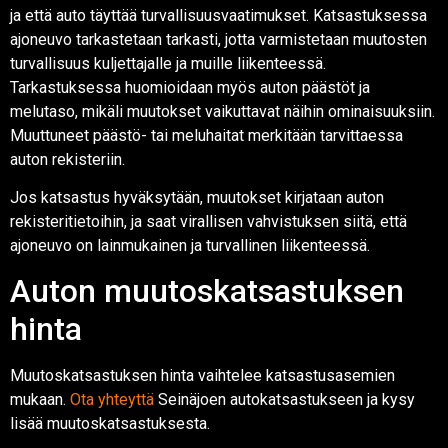
ja että auto täyttää turvallisuusvaatimukset. Katsastuksessa
ajoneuvo tarkastetaan tarkasti, jotta varmistetaan muutosten
turvallisuus kuljettajalle ja muille liikenteessä.
Tarkastuksessa huomioidaan myös auton päästöt ja
melutaso, mikäli muutokset vaikuttavat näihin ominaisuuksiin.
Muuttuneet päästö- tai meluhaitat merkitään tarvittaessa
auton rekisteriin.
Jos katsastus hyväksytään, muutokset kirjataan auton
rekisteritietoihin, ja saat virallisen vahvistuksen siitä, että
ajoneuvo on lainmukainen ja turvallinen liikenteessä.
Auton muutoskatsastuksen
hinta
Muutoskatsastuksen hinta vaihtelee katsastusasemien
mukaan.
Ota yhteyttä
Seinäjoen autokatsastukseen ja kysy
lisää muutoskatsastuksesta.