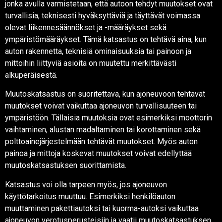
jonka avulla varmistetaan, että autoon tehdyt muutokset ovat
turvallisia, teknisesti hyväksyttäviä ja täyttävät voimassa
olevat liikennesäännökset ja -määräykset sekä
ympäristömääräykset. Tämä katsastus on tehtävä aina, kun
auton rakennetta, teknisiä ominaisuuksia tai painoon ja
mittoihin liittyviä asioita on muutettu merkittävästi
alkuperäisestä.
Muutoskatsastus on suoritettava, kun ajoneuvoon tehtävät
muutokset voivat vaikuttaa ajoneuvon turvallisuuteen tai
ympäristöön. Tällaisia muutoksia ovat esimerkiksi moottorin
vaihtaminen, alustan madaltaminen tai korottaminen sekä
polttoainejärjestelmään tehtävät muutokset. Myös auton
painoa ja mittoja koskevat muutokset voivat edellyttää
muutoskatsastuksen suorittamista.
Katsastus voi olla tarpeen myös, jos ajoneuvon
käyttötarkoitus muuttuu. Esimerkiksi henkilöauton
muuttaminen pakettiautoksi tai kuorma-autoksi vaikuttaa
ajoneuvon verotusperusteisiin ja vaatii muutoskatsastuksen,