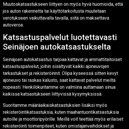
Muutoskatsastukseen liittyen on myös hyvä huomioida, että
jos auton rakennetta tai käyttötarkoitusta muutetaan
verotukseen vaikuttavalla tavalla, siitä on maksettava
autoveroa.
Katsastuspalvelut luotettavasti
Seinäjoen autokatsastukselta
Seinäjoen autokatsastus tarjoaa kattavat ja ammattitaitoiset
katsastuspalvelut, joihin sisältyvät kaikki ajoneuvojen
tarkastukset ja rekisteröinnit. Olipa kyseessä sitten kevyt
ajoneuvo tai raskas kalusto, saat kattavat palvelut meiltä
nopeasti. Henkilökuntamme on valmiina auttamaan sinua
kaikissa katsastukseen liittyvissä kysymyksissä.
Suoritamme määräaikaiskatsastuksien lisäksi myös
rekisteröintikatsastuksia, kuten maahantuontikatsastuksia
autoille ja moottoripyörille. Meillä voit teettää myös erilaiset
rekisteröinti toimenpiteet, kuten omistajanvaihdokset ja