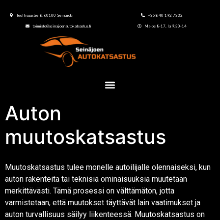
Teollisuustie 8, 60100 Seinäjoki
+358 40 192 7332
toimisto@seinajoenautokatsastus.fi
Ma-pe 8-17, la 9.30-14
Auton
muutoskatsastus
Muutoskatsastus tulee monelle autoilijalle olennaiseksi, kun
auton rakenteita tai teknisiä ominaisuuksia muutetaan
merkittävästi. Tämä prosessi on välttämätön, jotta
varmistetaan, että muutokset täyttävät lain vaatimukset ja
auton turvallisuus säilyy liikenteessä. Muutoskatsastus on