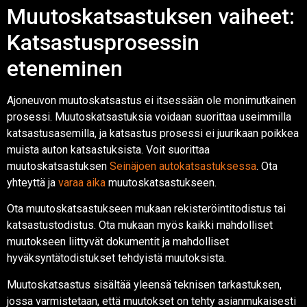
Muutoskatsastuksen vaiheet:
Katsastusprosessin
eteneminen
Ajoneuvon muutoskatsastus ei itsessään ole monimutkainen
prosessi. Muutoskatsastuksia voidaan suorittaa useimmilla
katsastusasemilla, ja katsastus prosessi ei juurikaan poikkea
muista auton katsastuksista. Voit suorittaa
muutoskatsastuksen
Seinäjoen autokatsastuksessa
. Ota
yhteyttä ja
varaa aika
muutoskatsastukseen.
Ota muutoskatsastukseen mukaan rekisteröintitodistus tai
katsastustodistus. Ota mukaan myös kaikki mahdolliset
muutokseen liittyvät dokumentit ja mahdolliset
hyväksyntätodistukset tehdyistä muutoksista.
Muutoskatsastus sisältää yleensä teknisen tarkastuksen,
jossa varmistetaan, että muutokset on tehty asianmukaisesti