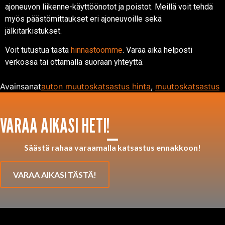
ajoneuvon liikenne-käyttöönotot ja poistot. Meillä voit tehdä
myös päästömittaukset eri ajoneuvoille sekä
jälkitarkistukset.
Voit tutustua tästä
hinnastoomme
. Varaa aika helposti
verkossa tai ottamalla suoraan yhteyttä.
Avainsanat
auton muutoskatsastus hinta
,
muutoskatsastus
VARAA AIKASI HETI!
Säästä rahaa varaamalla katsastus ennakkoon!
VARAA AIKASI TÄSTÄ!