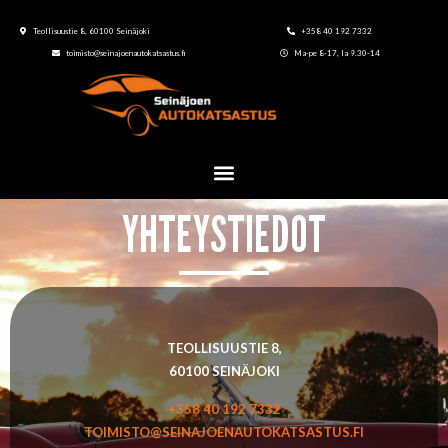
Teollisuustie 8, 60100 Seinäjoki
+358 40 192 7332
toimisto@seinajoenautokatsastus.fi
Ma-pe 8-17, la 9.30-14
YHTEYSTIEDOT
TEOLLISUUSTIE 8,
60100 SEINÄJOKI
+358 40 192 7332
TOIMISTO@SEINAJOENAUTOKATSASTUS.FI