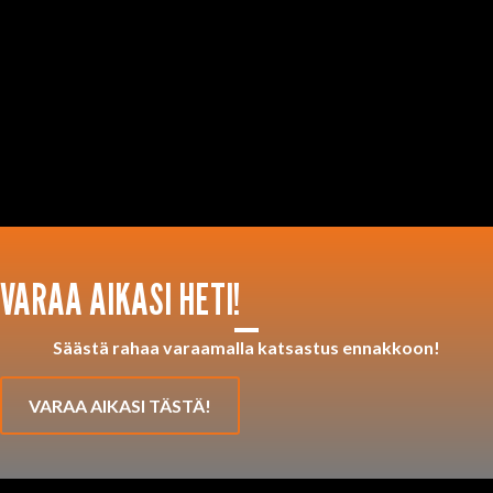
VARAA AIKASI HETI!
Säästä rahaa varaamalla katsastus ennakkoon!
VARAA AIKASI TÄSTÄ!