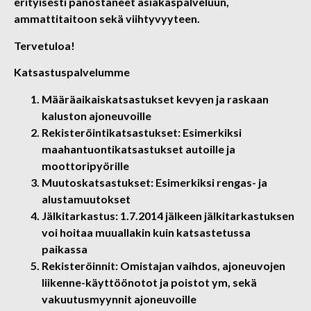
erityisesti panostaneet asiakaspalveluun,
ammattitaitoon sekä viihtyvyyteen.
Tervetuloa!
Katsastuspalvelumme
Määräaikaiskatsastukset kevyen ja raskaan
kaluston ajoneuvoille
Rekisteröintikatsastukset: Esimerkiksi
maahantuontikatsastukset autoille ja
moottoripyörille
Muutoskatsastukset: Esimerkiksi rengas- ja
alustamuutokset
Jälkitarkastus: 1.7.2014 jälkeen jälkitarkastuksen
voi hoitaa muuallakin kuin katsastetussa
paikassa
Rekisteröinnit: Omistajan vaihdos, ajoneuvojen
liikenne-käyttöönotot ja poistot ym, sekä
vakuutusmyynnit ajoneuvoille