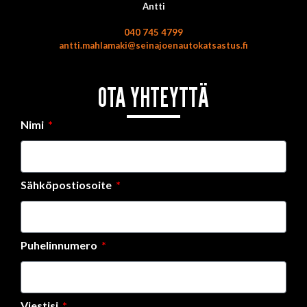
Antti
040 745 4799
antti.mahlamaki@seinajoenautokatsastus.fi
OTA YHTEYTTÄ
Nimi
Sähköpostiosoite
Puhelinnumero
Viestisi