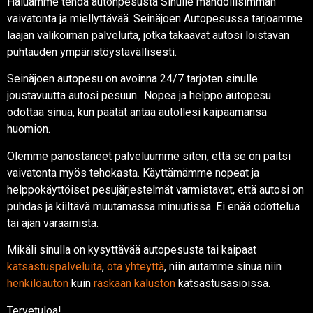
Haluamme tehdä autonpesusta Sinulle mahdollisimman
vaivatonta ja miellyttävää. Seinäjoen Autopesussa tarjoamme
laajan valikoiman palveluita, jotka takaavat autosi loistavan
puhtauden ympäristöystävällisesti.
Seinäjoen autopesu on avoinna 24/7 tarjoten sinulle
joustavuutta autosi pesuun.. Nopea ja helppo autopesu
odottaa sinua, kun päätät antaa autollesi kaipaamansa
huomion.
Olemme panostaneet palveluumme siten, että se on paitsi
vaivatonta myös tehokasta. Käyttämämme nopeat ja
helppokäyttöiset pesujärjestelmät varmistavat, että autosi on
puhdas ja kiiltävä muutamassa minuutissa. Ei enää odottelua
tai ajan varaamista.
Mikäli sinulla on kysyttävää autopesusta tai kaipaat
katsastuspalveluita
,
ota yhteyttä
, niin autamme sinua niin
henkilöauton
kuin
raskaan kaluston
katsastusasioissa.
Tervetuloa!