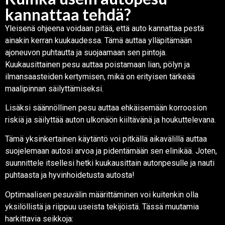
kannattaa tehdä?
Yleisenä ohjeena voidaan pitää, että auto kannattaa pestä
ainakin kerran kuukaudessa. Tämä auttaa ylläpitämään
ajoneuvon puhtautta ja suojaamaan sen pintoja.
Kuukausittainen pesu auttaa poistamaan lian, pölyn ja
ilmansaasteiden kertymisen, mikä on erityisen tärkeää
maalipinnan säilyttämiseksi.
Lisäksi säännöllinen pesu auttaa ehkäisemään korroosion
riskiä ja säilyttää auton ulkonäön kiiltävänä ja houkuttelevana.
Tämä yksinkertainen käytäntö voi pitkällä aikavälillä auttaa
suojelemaan autosi arvoa ja pidentämään sen elinikää. Joten,
suunnittele itsellesi hetki kuukausittain autonpesulle ja nauti
puhtaasta ja hyvinhoidetusta autosta!
Optimaalisen pesuvälin määrittäminen voi kuitenkin olla
yksilöllistä ja riippuu useista tekijöistä. Tässä muutamia
harkittavia seikkoja: