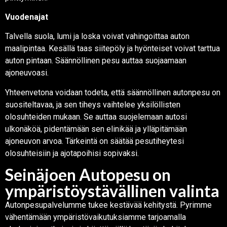
Vuodenajat
Talvella suola, lumi ja loska voivat vahingoittaa auton
maalipintaa. Kesällä taas siitepöly ja hyönteiset voivat tarttua
auton pintaan. Säännöllinen pesu auttaa suojaamaan
ajoneuvoasi.
Yhteenvetona voidaan todeta, että säännöllinen autonpesu on
suositeltavaa, ja sen tiheys vaihtelee yksilöllisten
olosuhteiden mukaan. Se auttaa suojelemaan autosi
ulkonäköä, pidentämään sen elinikää ja ylläpitämään
ajoneuvon arvoa. Tärkeintä on säätää pesutiheytesi
olosuhteisiin ja ajotapoihisi sopivaksi.
Seinäjoen Autopesu on
ympäristöystävällinen valinta
Autonpesupalvelumme tukee kestävää kehitystä. Pyrimme
vähentämään ympäristövaikutuksiamme tarjoamalla