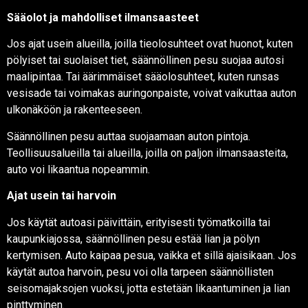
Sääolot ja mahdolliset ilmansaasteet
Jos ajat usein alueilla, joilla tieolosuhteet ovat huonot, kuten
pölyiset tai suolaiset tiet, säännöllinen pesu suojaa autosi
maalipintaa. Tai äärimmäiset sääolosuhteet, kuten runsas
vesisade tai voimakas auringonpaiste, voivat vaikuttaa auton
ulkonäköön ja rakenteeseen.
Säännöllinen pesu auttaa suojaamaan auton pintoja.
Teollisuusalueilla tai alueilla, joilla on paljon ilmansaasteita,
auto voi likaantua nopeammin.
Ajat usein tai harvoin
Jos käytät autoasi päivittäin, erityisesti työmatkoilla tai
kaupunkiajossa, säännöllinen pesu estää lian ja pölyn
kertymisen. Auto kaipaa pesua, vaikka et sillä ajaisikaan. Jos
käytät autoa harvoin, pesu voi olla tarpeen säännöllisten
seisomajaksojen vuoksi, jotta estetään likaantuminen ja lian
pinttyminen.