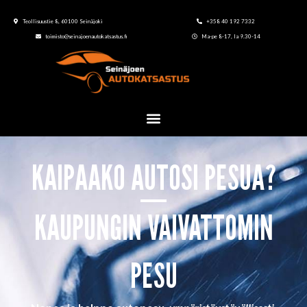
Teollisuustie 8, 60100 Seinäjoki
+358 40 192 7332
toimisto@seinajoenautokatsastus.fi
Ma-pe 8-17, la 9.30-14
KAIPAAKO AUTOSI PESUA?
KAUPUNGIN VAIVATTOMIN
PESU