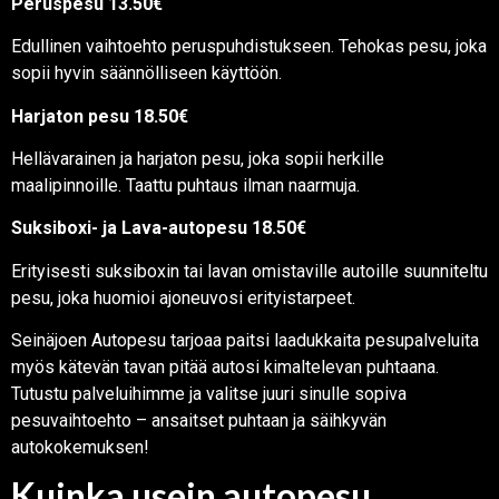
Peruspesu 13.50€
Edullinen vaihtoehto peruspuhdistukseen. Tehokas pesu, joka
sopii hyvin säännölliseen käyttöön.
Harjaton pesu 18.50€
Hellävarainen ja harjaton pesu, joka sopii herkille
maalipinnoille. Taattu puhtaus ilman naarmuja.
Suksiboxi- ja Lava-autopesu 18.50€
Erityisesti suksiboxin tai lavan omistaville autoille suunniteltu
pesu, joka huomioi ajoneuvosi erityistarpeet.
Seinäjoen Autopesu tarjoaa paitsi laadukkaita pesupalveluita
myös kätevän tavan pitää autosi kimaltelevan puhtaana.
Tutustu palveluihimme ja valitse juuri sinulle sopiva
pesuvaihtoehto – ansaitset puhtaan ja säihkyvän
autokokemuksen!
Kuinka usein autopesu