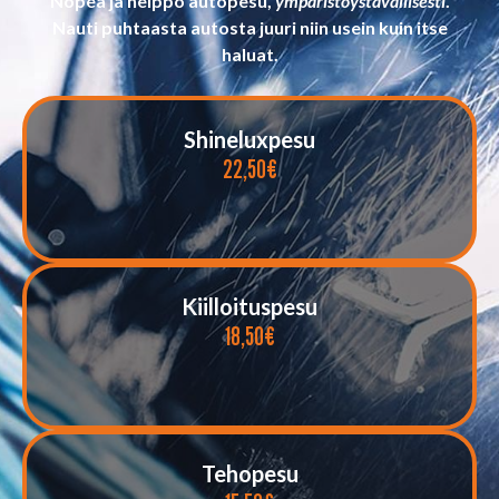
Nopea ja helppo autopesu,
ympäristöystävällisesti
.
Nauti puhtaasta autosta juuri niin usein kuin itse
haluat.
Shineluxpesu
22,50€
Kiilloituspesu
18,50€
Tehopesu