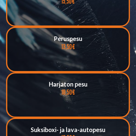
15,50€
Peruspesu
13,50€
Harjaton pesu
18,50€
Suksiboxi- ja lava-autopesu