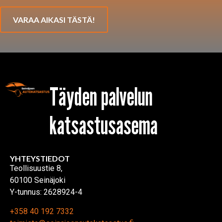
VARAA AIKASI TÄSTÄ!
Täyden palvelun
katsastusasema
YHTEYSTIEDOT
Teollisuustie 8,
60100 Seinäjoki
Y-tunnus: 2628924-4
+358 40 192 7332