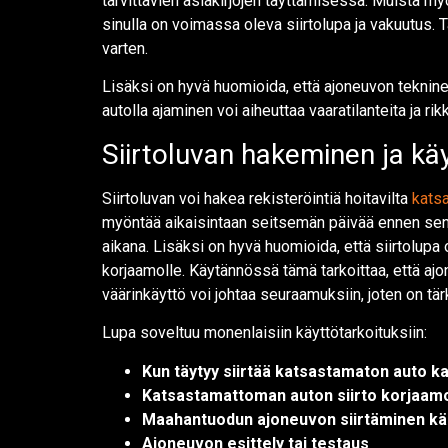
tarvittavien asiakirjojen täyttämisessä. Muista myö
sinulla on voimassa oleva siirtolupa ja vakuutus. T
varten.
Lisäksi on hyvä huomioida, että ajoneuvon tekninen
autolla ajaminen voi aiheuttaa vaaratilanteita ja rik
Siirtoluvan hakeminen ja kä
Siirtoluvan voi hakea rekisteröintiä hoitavilta
kats
myöntää aikaisintaan seitsemän päivää ennen sen a
aikana. Lisäksi on hyvä huomioida, että siirtolup
korjaamolle. Käytännössä tämä tarkoittaa, että ajon
väärinkäyttö voi johtaa seuraamuksiin, joten on tär
Lupa soveltuu monenlaisiin käyttötarkoituksiin:
Kun täytyy siirtää katsastamaton auto 
Katsastamattoman auton siirto korjaamo
Maahantuodun ajoneuvon siirtäminen käsi
Ajoneuvon esittely tai testaus