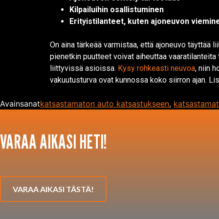
Kilpailuihin osallistuminen
Erityistilanteet, kuten ajoneuvon viemin
On aina tärkeää varmistaa, että ajoneuvo täyttää li
pienetkin puutteet voivat aiheuttaa vaaratilantei
liittyvissä asioissa.
Kysy rohkeasti neuvoa
, niin 
vakuutusturva ovat kunnossa koko siirron ajan. L
Avainsanat
katsastamaton auto katsastukseen
,
katsastamat
VARAA AIKASI HETI!
VARAA AIKASI TÄSTÄ!