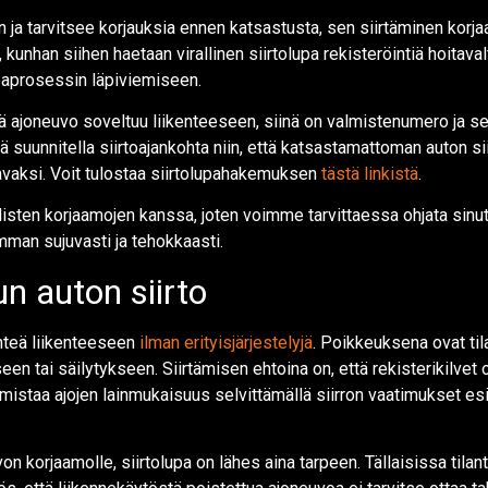
 ja tarvitsee korjauksia ennen katsastusta, sen siirtäminen korj
 kunhan siihen haetaan virallinen siirtolupa rekisteröintiä hoitava
upaprosessin läpiviemiseen.
tä ajoneuvo soveltuu liikenteeseen, siinä on valmistenumero ja 
suunnitella siirtoajankohta niin, että katsastamattoman auton sii
avaksi. Voit tulostaa siirtolupahakemuksen
tästä linkistä
.
isten korjaamojen kanssa, joten voimme tarvittaessa ohjata sinu
mman sujuvasti ja tehokkaasti.
n auton siirto
ähteä liikenteeseen
ilman erityisjärjestelyjä
. Poikkeuksena ovat til
n tai säilytykseen. Siirtämisen ehtoina on, että rekisterikilvet o
mistaa ajojen lainmukaisuus selvittämällä siirron vaatimukset e
on korjaamolle, siirtolupa on lähes aina tarpeen. Tällaisissa tila