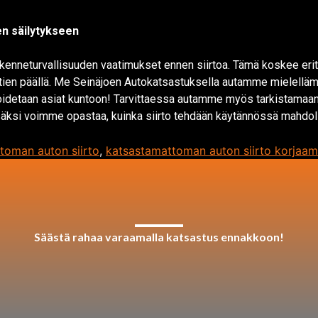
en säilytykseen
ikenneturvallisuuden vaatimukset ennen siirtoa. Tämä koskee erityi
ta tien päällä. Me Seinäjoen Autokatsastuksella autamme mielellä
hoidetaan asiat kuntoon! Tarvittaessa autamme myös tarkistamaan, 
isäksi voimme opastaa, kuinka siirto tehdään käytännössä mahdoll
toman auton siirto
,
katsastamattoman auton siirto korjaam
Säästä rahaa varaamalla katsastus ennakkoon!