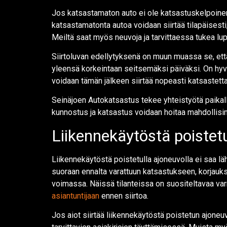
Jos katsastamaton auto ei ole katsastuskelpoinen
katsastamatonta autoa voidaan siirtää tilapäisesti,
Meiltä saat myös neuvoja ja tarvittaessa tukea l
Siirtoluvan edellytyksenä on muun muassa se, et
yleensä korkeintaan seitsemäksi päiväksi. On hyvä 
voidaan tämän jälkeen siirtää nopeasti katsastett
Seinäjoen Autokatsastus tekee yhteistyötä paikall
kunnostus ja katsastus voidaan hoitaa mahdollisi
Liikennekäytöstä poistetu
Liikennekäytöstä poistetulla ajoneuvolla ei saa l
suoraan ennalta varattuun katsastukseen, korjauksee
voimassa. Näissä tilanteissa on suositeltavaa var
asiantuntijaan
ennen siirtoa.
Jos aiot siirtää liikennekäytöstä poistetun ajoneuv