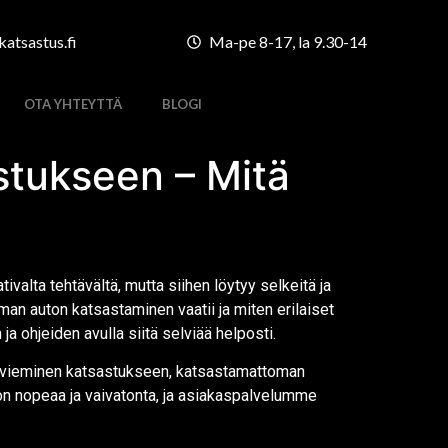
atsastus.fi
Ma-pe 8-17, la 9.30-14
OTA YHTEYTTÄ
BLOGI
tukseen – Mitä
valta tehtävältä, mutta siihen löytyy selkeitä ja
an auton katsastaminen vaatii ja miten erilaiset
ja ohjeiden avulla siitä selviää helposti.
on vieminen katsastukseen, katsastamattoman
ti on nopeaa ja vaivatonta, ja asiakaspalvelumme