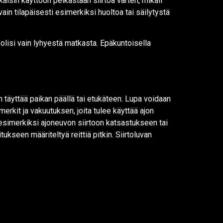
kaisin käyttöön pelkästään siirtoa varten, mikäli
vain tilapäisesti esimerkiksi huoltoa tai säilytystä
 olisi vain lyhyestä matkasta. Epäkuntoisella
täyttää paikan päällä tai etukäteen. Lupa voidaan
rkit ja vakuutuksen, joita tulee käyttää ajon
 esimerkiksi ajoneuvon siirtoon katsastukseen tai
ukseen määriteltyä reittiä pitkin. Siirtoluvan