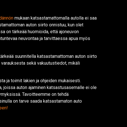
dännön
mukaan katsastamattomalla autolla ei saa
stamattoman auton siirto onnistuu, kun olet
ssa on tärkeää huomioida, että ajoneuvon
iantuntevaa neuvontaa ja tarvittaessa apua myös
 tärkeää suunnitella katsastamattoman auton siirto
jan varauksesta sekä vakuutustiedot, mikäli
 ja toimit lakien ja ohjeiden mukaisesti.
sa, joissa auton ajaminen katsastusasemalle ei ole
ysymyksissä. Tavoitteemme on tehdä
sinulla on tarve saada katsastamaton auto
een!