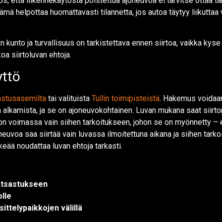
s, että liikennekäytöstä poistettua ajoneuvoa ei tarvitse ottaa ta
ämä helpottaa huomattavasti tilannetta, jos autoa täytyy liikuttaa 
 kunto ja turvallisuus on tarkistettava ennen siirtoa, vaikka kyse
koa siirtoluvan ehtoja.
yttö
astusasemilta
tai valituista
Tullin toimipisteistä
. Hakemus voidaan 
lkamista, ja se on ajoneuvokohtainen. Luvan mukana saat siirtome
a on voimassa vain siihen tarkoitukseen, johon se on myönnetty –
euvoa saa siirtää vain luvassa ilmoitettuna aikana ja siihen tarkoit
keää noudattaa luvan ehtoja tarkasti.
katsastukseen
lle
ttelypaikkojen välillä