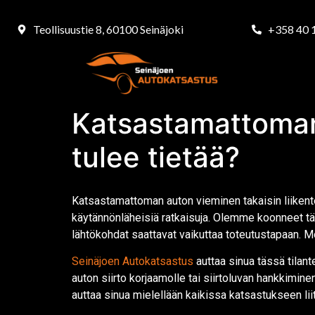
Teollisuustie 8, 60100 Seinäjoki
+358 40 
Katsastamattoman
tulee tietää?
Katsastamattoman auton vieminen takaisin liikentee
käytännönläheisiä ratkaisuja. Olemme koonneet tä
lähtökohdat saattavat vaikuttaa toteutustapaan. Mone
Seinäjoen Autokatsastus
auttaa sinua tässä tilan
auton siirto korjaamolle tai siirtoluvan hankkimine
auttaa sinua mielellään kaikissa katsastukseen li