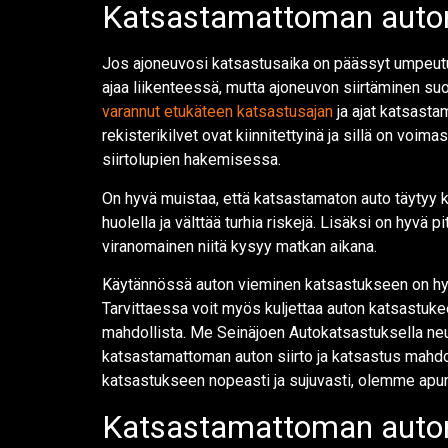
Katsastamattoman auton 
Jos ajoneuvosi katsastusaika on päässyt umpeutum
ajaa liikenteessä, mutta ajoneuvon siirtäminen suo
varannut etukäteen katsastusajan
ja ajat katsasta
rekisterikilvet ovat kiinnitettyinä ja sillä on vo
siirtolupien hakemisessa.
On hyvä muistaa, että katsastamaton auto täytyy k
huolella ja välttää turhia riskejä. Lisäksi on hyvä 
viranomainen niitä kysyy matkan aikana.
Käytännössä auton vieminen katsastukseen on hyvin
Tarvittaessa voit myös kuljettaa auton katsastukee
mahdollista. Me Seinäjoen Autokatsastuksella ne
katsastamattoman auton siirto ja katsastus mahdo
katsastukseen nopeasti ja sujuvasti, olemme apu
Katsastamattoman auton 