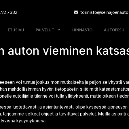
192 7332
toimisto@seinajoenautok
ETUSIVU
PALVELUT
HINNASTO
AUTOPESU
 auton vieminen katsas
seen voi tuntua joskus monimutkaiselta ja paljon selvitystä vaati
hän mahdollisimman hyvän tietopaketin siitä mitä katsastamattom
lle autoilijalle tilanne voi tulla yllätyksenä, mutta oikean tiedon 
teessa luotettavasti ja asiantuntevasti, olipa kyseessä ajoneuv
n, tarjoamme selkeät ohjeet ja tarvittavat palvelut. Meillä asioin
ittyvissä kysymyksissä.