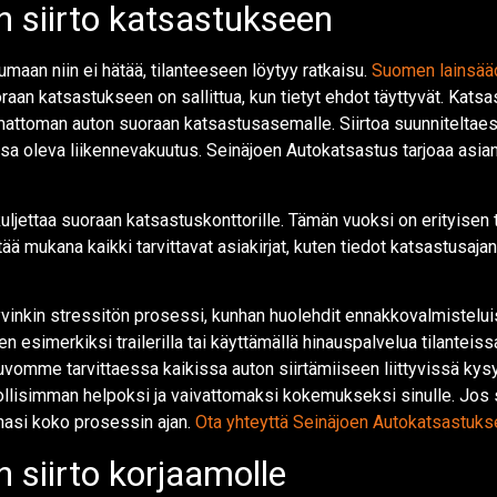
siirto katsastukseen
aan niin ei hätää, tilanteeseen löytyy ratkaisu.
Suomen lainsää
raan katsastukseen on sallittua, kun tietyt ehdot täyttyvät. Katsa
mattoman auton suoraan katsastusasemalle. Siirtoa suunniteltae
imassa oleva liikennevakuutus. Seinäjoen Autokatsastus tarjoaa as
uljettaa suoraan katsastuskonttorille. Tämän vuoksi on erityisen
pitää mukana kaikki tarvittavat asiakirjat, kuten tiedot katsastusa
kin stressitön prosessi, kunhan huolehdit ennakkovalmisteluista
n esimerkiksi trailerilla tai käyttämällä hinauspalvelua tilanteis
uvomme tarvittaessa kaikissa auton siirtämiiseen liittyvissä k
llisimman helpoksi ja vaivattomaksi kokemukseksi sinulle. Jos 
nasi koko prosessin ajan.
Ota yhteyttä Seinäjoen Autokatsastuks
siirto korjaamolle