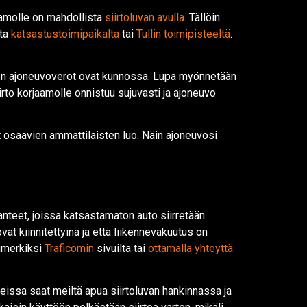
aamolle on mahdollista
siirtoluvan avulla
. Tällöin
lta
katsastustoimipaikalta
tai
Tullin toimipisteeltä
.
sen ajoneuvoverot ovat kunnossa. Lupa myönnetään
rto korjaamolle onnistuu sujuvasti ja ajoneuvo
t osaavien ammattilaisten luo. Näin ajoneuvosi
anteet, joissa katsastamaton auto siirretään
vat kiinnitettyinä ja että liikennevakuutus on
simerkiksi
Traficomin
sivuilta tai
ottamalla yhteyttä
nteissa saat meiltä apua siirtoluvan hankinnassa ja