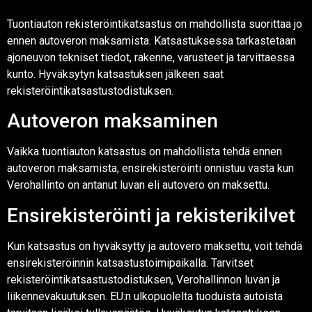
Tuontiauton rekisteröintikatsastus on mahdollista suorittaa jo
ennen autoveron maksamista. Katsastuksessa tarkastetaan
ajoneuvon tekniset tiedot, rakenne, varusteet ja tarvittaessa
kunto. Hyväksytyn katsastuksen jälkeen saat
rekisteröintikatsastustodistuksen.
Autoveron maksaminen
Vaikka tuontiauton katsastus on mahdollista tehdä ennen
autoveron maksamista, ensirekisteröinti onnistuu vasta kun
Verohallinto on antanut luvan eli autovero on maksettu.
Ensirekisteröinti ja rekisterikilvet
Kun katsastus on hyväksytty ja autovero maksettu, voit tehdä
ensirekisteröinnin katsastustoimipaikalla. Tarvitset
rekisteröintikatsastustodistuksen, Verohallinnon luvan ja
liikennevakuutuksen. EU:n ulkopuolelta tuoduista autoista