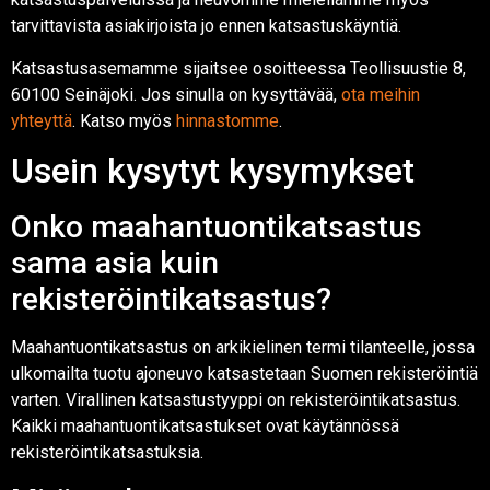
tarvittavista asiakirjoista jo ennen katsastuskäyntiä.
Katsastusasemamme sijaitsee osoitteessa Teollisuustie 8,
60100 Seinäjoki. Jos sinulla on kysyttävää,
ota meihin
yhteyttä
. Katso myös
hinnastomme
.
Usein kysytyt kysymykset
Onko maahantuontikatsastus
sama asia kuin
rekisteröintikatsastus?
Maahantuontikatsastus on arkikielinen termi tilanteelle, jossa
ulkomailta tuotu ajoneuvo katsastetaan Suomen rekisteröintiä
varten. Virallinen katsastustyyppi on rekisteröintikatsastus.
Kaikki maahantuontikatsastukset ovat käytännössä
rekisteröintikatsastuksia.