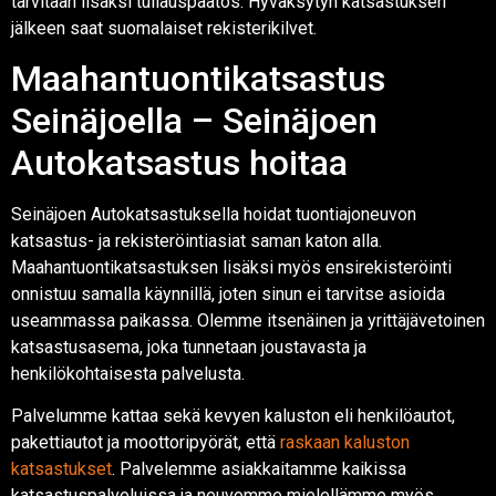
tarvitaan lisäksi tullauspäätös. Hyväksytyn katsastuksen
jälkeen saat suomalaiset rekisterikilvet.
Maahantuontikatsastus
Seinäjoella – Seinäjoen
Autokatsastus hoitaa
Seinäjoen Autokatsastuksella hoidat tuontiajoneuvon
katsastus- ja rekisteröintiasiat saman katon alla.
Maahantuontikatsastuksen lisäksi myös ensirekisteröinti
onnistuu samalla käynnillä, joten sinun ei tarvitse asioida
useammassa paikassa. Olemme itsenäinen ja yrittäjävetoinen
katsastusasema, joka tunnetaan joustavasta ja
henkilökohtaisesta palvelusta.
Palvelumme kattaa sekä kevyen kaluston eli henkilöautot,
pakettiautot ja moottoripyörät, että
raskaan kaluston
katsastukset
. Palvelemme asiakkaitamme kaikissa
katsastuspalveluissa ja neuvomme mielellämme myös