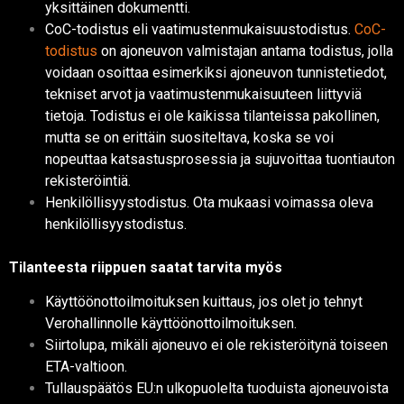
yksittäinen dokumentti.
CoC-todistus eli vaatimustenmukaisuustodistus.
CoC-
todistus
on ajoneuvon valmistajan antama todistus, jolla
voidaan osoittaa esimerkiksi ajoneuvon tunnistetiedot,
tekniset arvot ja vaatimustenmukaisuuteen liittyviä
tietoja. Todistus ei ole kaikissa tilanteissa pakollinen,
mutta se on erittäin suositeltava, koska se voi
nopeuttaa katsastusprosessia ja sujuvoittaa tuontiauton
rekisteröintiä.
Henkilöllisyystodistus. Ota mukaasi voimassa oleva
henkilöllisyystodistus.
Tilanteesta riippuen saatat tarvita myös
Käyttöönottoilmoituksen kuittaus, jos olet jo tehnyt
Verohallinnolle käyttöönottoilmoituksen.
Siirtolupa, mikäli ajoneuvo ei ole rekisteröitynä toiseen
ETA-valtioon.
Tullauspäätös EU:n ulkopuolelta tuoduista ajoneuvoista