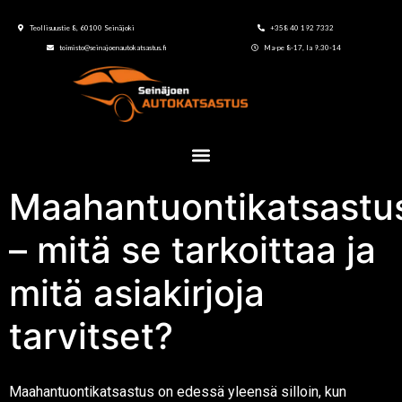
Teollisuustie 8, 60100 Seinäjoki
+358 40 192 7332
toimisto@seinajoenautokatsastus.fi
Ma-pe 8-17, la 9.30-14
Maahantuontikatsastu
– mitä se tarkoittaa ja
mitä asiakirjoja
tarvitset?
Maahantuontikatsastus on edessä yleensä silloin, kun