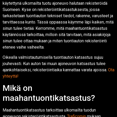
käytettynä ulkomailta tuotu ajoneuvo halutaan rekisteröidä
Suomeen. Kyse on rekisteröintikatsastuksesta, jossa
tarkastetaan tuontiauton tekniset tiedot, rakenne, varusteet ja
tarvittaessa kunto. Tässä oppaassa käymme läpi kaiken, mitä
sinun tulee tietää. Kerromme, mitä maahantuontikatsastus
käytännössä tarkoittaa, milloin sitä tarvitaan, mitä asiakirjoja
sinun tulee ottaa mukaan ja miten tuontiauton rekisteröinti
etenee vaihe vaiheelta.
Oikealla valmistautumisella tuontiauton katsastus sujuu
jouhevasti. Kun auton tai muun ajoneuvon katsastus tulee
ajankohtaiseksi, rekisteröintiaika kannattaa varata ajoissa.
Ota
yhteyttä!
Mikä on
maahantuontikatsastus?
Maahantuontikatsastus tarkoittaa ulkomailta tuodun
ajoneuvon rekisteröintikatsastusta.
Traficomin
mukaan