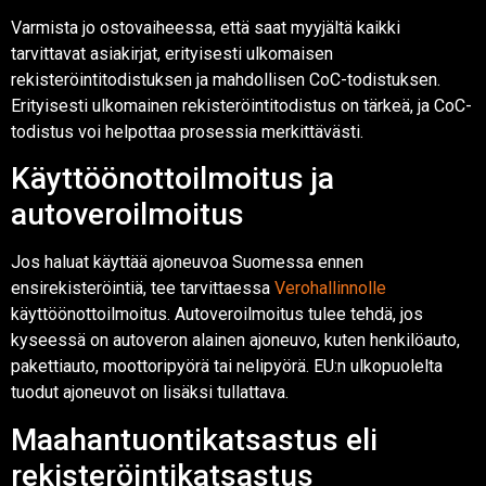
Varmista jo ostovaiheessa, että saat myyjältä kaikki
tarvittavat asiakirjat, erityisesti ulkomaisen
rekisteröintitodistuksen ja mahdollisen CoC-todistuksen.
Erityisesti ulkomainen rekisteröintitodistus on tärkeä, ja CoC-
todistus voi helpottaa prosessia merkittävästi.
Käyttöönottoilmoitus ja
autoveroilmoitus
Jos haluat käyttää ajoneuvoa Suomessa ennen
ensirekisteröintiä, tee tarvittaessa
Verohallinnolle
käyttöönottoilmoitus. Autoveroilmoitus tulee tehdä, jos
kyseessä on autoveron alainen ajoneuvo, kuten henkilöauto,
pakettiauto, moottoripyörä tai nelipyörä. EU:n ulkopuolelta
tuodut ajoneuvot on lisäksi tullattava.
Maahantuontikatsastus eli
rekisteröintikatsastus