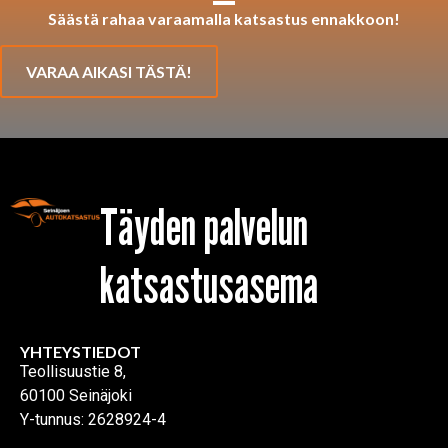
Säästä rahaa varaamalla katsastus ennakkoon!
VARAA AIKASI TÄSTÄ!
Täyden palvelun
katsastusasema
YHTEYSTIEDOT
Teollisuustie 8,
60100 Seinäjoki
Y-tunnus: 2628924-4