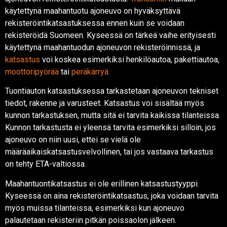
käytettynä maahantuotu ajoneuvo on hyväksyttävä
rekisteröintikatsastuksessa ennen kuin se voidaan
rekisteröidä Suomeen. Kyseessä on tärkeä vaihe erityisesti
käytettynä maahantuodun ajoneuvon rekisteröinnissä, ja
katsastus
voi koskea esimerkiksi henkilöautoa, pakettiautoa,
moottoripyörää
tai
peräkärryä
.
Tuontiauton katsastuksessa tarkastetaan ajoneuvon tekniset
tiedot, rakenne ja varusteet. Katsastus voi sisältää myös
kunnon tarkastuksen, mutta sitä ei tarvita kaikissa tilanteissa.
Kunnon tarkastusta ei yleensä tarvita esimerkiksi silloin, jos
ajoneuvo on niin uusi, ettei se vielä ole
määräaikaiskatsastusvelvollinen, tai jos vastaava tarkastus
on tehty ETA-valtiossa.
Maahantuontikatsastus ei ole erillinen katsastustyyppi.
Kyseessä on aina rekisteröintikatsastus, joka voidaan tarvita
myös muissa tilanteissa, esimerkiksi kun ajoneuvo
palautetaan rekisteriin pitkän poissaolon jälkeen.