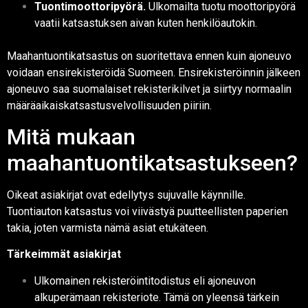
Tuontimoottoripyörä.
Ulkomailta tuotu moottoripyörä
vaatii katsastuksen aivan kuten henkilöautokin.
Maahantuontikatsastus on suoritettava ennen kuin ajoneuvo
voidaan ensirekisteröidä Suomeen. Ensirekisteröinnin jälkeen
ajoneuvo saa suomalaiset rekisterikilvet ja siirtyy normaalin
määräaikaiskatsastusvelvollisuuden piiriin.
Mitä mukaan
maahantuontikatsastukseen?
Oikeat asiakirjat ovat edellytys sujuvalle käynnille.
Tuontiauton katsastus voi viivästyä puutteellisten paperien
takia, joten varmista nämä asiat etukäteen.
Tärkeimmät asiakirjat
Ulkomainen rekisteröintitodistus eli ajoneuvon
alkuperämaan rekisteriote. Tämä on yleensä tärkein