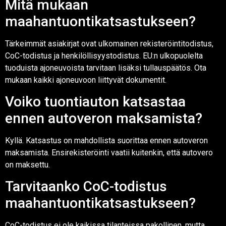
Mitä mukaan
maahantuontikatsastukseen?
Tärkeimmät asiakirjat ovat ulkomainen rekisteröintitodistus,
CoC-todistus ja henkilöllisyystodistus. EU:n ulkopuolelta
tuoduista ajoneuvoista tarvitaan lisäksi tullauspäätös. Ota
mukaan kaikki ajoneuvoon liittyvät dokumentit.
Voiko tuontiauton katsastaa
ennen autoveron maksamista?
Kyllä. Katsastus on mahdollista suorittaa ennen autoveron
maksamista. Ensirekisteröinti vaatii kuitenkin, että autovero
on maksettu.
Tarvitaanko CoC-todistus
maahantuontikatsastukseen?
CoC-todistus ei ole kaikissa tilanteissa pakollinen, mutta