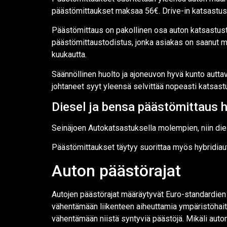
päästömittaukset maksaa 56€. Drive-in katsastus
Päästömittaus on pakollinen osa auton katsastust
päästömittaustodistus, jonka asiakas on saanut
kuukautta.
Säännöllinen huolto ja ajoneuvon hyvä kunto autta
johtaneet syyt yleensä selvittää nopeasti katsastu
Diesel ja bensa päästömittaus h
Seinäjoen Autokatsastuksella molempien, niin dies
Päästömittaukset täytyy suorittaa myös hybridiauto
Auton päästörajat
Autojen päästörajat määräytyvät Euro-standardien 
vähentämään liikenteen aiheuttamia ympäristöhaitt
vähentämään niistä syntyviä päästöjä. Mikäli auton 