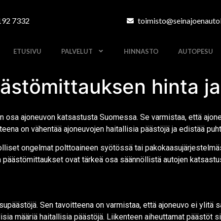
192 7332
toimisto@seinajoenautok
ETUSIVU
PALVELUT
HINNASTO
AUTOPESU
ästömittauksen hinta ja
 osa ajoneuvon katsastusta Suomessa. Se varmistaa, että ajoneuv
ena on vähentää ajoneuvojen haitallisia päästöjä ja edistää puht
liset ongelmat polttoaineen syötössä tai pakokaasujärjestelmäss
 päästömittaukset ovat tärkeä osa säännöllistä autojen katsastus
ästöjä. Sen tavoitteena on varmistaa, että ajoneuvo ei ylitä sal
allisia määriä haitallisia päästöjä. Liikenteen aiheuttamat päästöt