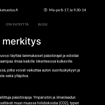
atsastus.fi
Ma-pe 8-17, la 9.30-14
OTA YHTEYTTÄ
BLOGI
 merkitys
osi täyttää lainmukaiset päästörajat ja edistää
aampaa ilmaa kaikille liikenteessä kulkeville.
ä, jotka voivat vaikuttaa auton suorituskykyyn ja
ta sekä ylläpitoa.
littuja päästörajoja. Ympäristön ja ilmanlaadun
 sisältävät muun muassa hiilidioksidia (CO2), typen