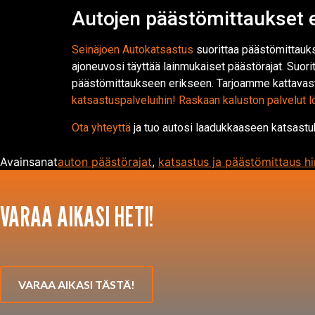
Autojen päästömittaukset 
Seinäjoen Autokatsastus
suorittaa päästömittauksi
ajoneuvosi täyttää lainmukaiset päästörajat. Suo
päästömittaukseen erikseen. Tarjoamme kattavasti
katsastuspalveluihin!
Raskaan kaluston palvelut lö
Ota yhteyttä
ja tuo autosi laadukkaaseen katsast
Avainsanat
auton päästörajat
,
katsastus ja päästömittaus hi
VARAA AIKASI HETI!
VARAA AIKASI TÄSTÄ!