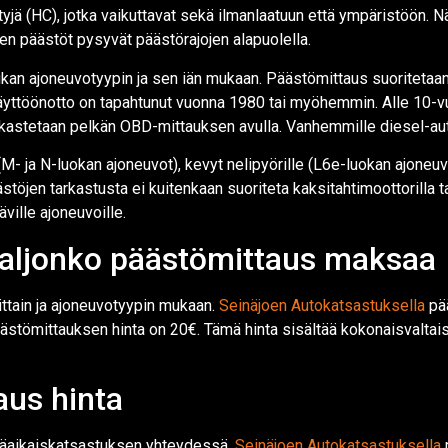
yjä (HC), jotka vaikuttavat sekä ilmanlaatuun että ympäristöön. Nä
jen päästöt pysyvät päästörajojen alapuolella.
ukan ajoneuvotyypin ja sen iän mukaan. Päästömittaus suoritetaan 
 käyttöönotto on tapahtunut vuonna 1980 tai myöhemmin. Alle 10-vu
stetaan pelkän OBD-mittauksen avulla. Vanhemmille diesel-autoi
 ja N-luokan ajoneuvot), kevyt nelipyörille (L6e-luokan ajoneuvot)
töjen tarkastusta ei kuitenkaan suoriteta kaksitahtimoottorilla ta
ville ajoneuvoille.
Paljonko päästömittaus maksaa
ttain ja ajoneuvotyypin mukaan.
Seinäjoen Autokatsastuksella
pää
äästömittauksen hinta on 20€. Tämä hinta sisältää kokonaisvaltai
aus hinta
räaikaiskatsastuksen yhteydessä.
Seinäjoen Autokatsastuksella