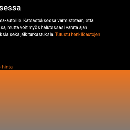
ksessa
rma-autoille. Katsastuksessa varmistetaan, että
a, mutta voit myös halutessasi varata ajan
sia sekä jälkitarkastuksia.
Tutustu henkilöautojen
 hinta