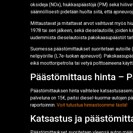
oksideja (NOx), hiukkaspäästöjä (PM) sekä hiilivet
säännöllisesti pidetään huolta siitä, että ajoneuvo
Mittaustavat ja mitattavat arvot vaihtuvat myös hi
1978 tai sen jälkeen, sekä dieselautoille, joiden
uudemmista dieselautoista pakokaasupäästöt tarka
Suomessa päästömittaukset suoritetaan autoille (M-
nelipyörille (L7e-luokan ajoneuvot). Pakokaasupääs
eikä moottoripetrolia tai vetyä polttoaineena käyttä
Päästömittaus hinta – 
Päästömittauksen hinta vaihtelee katsastusasemi
palveluna on 15€, paitsi diesel-kuorma-autojen p
raportoinnin.
Voit tutustua hinnastoomme tästä!
Katsastus ja päästömitt
Päästömittaukset suoritetaan yleensä auton mää