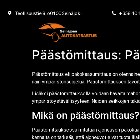
Teollisuustie 8, 60100 Seinäjoki
+358 40 
Päästömittaus: Pä
Päästömittaus eli pakokaasumittaus on olennainen
näin ympäristönsuojelua. Päästömittauksen tavoitte
Lisäksi päästömittauksella voidaan havaita mahdol
ympäristöystävällisyyteen. Näiden seikkojen takia
Mikä on päästömittaus?
Päästömittauksessa mitataan ajoneuvon pakokaasupä
kannalta on tärkeää, että ajoneuvot eivät tuota lii