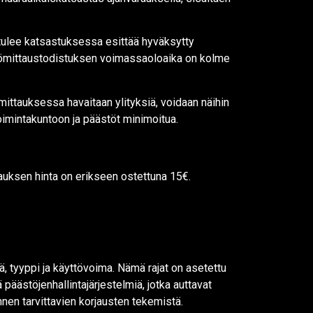
tulee katsastuksessa esittää hyväksytty
tömittaustodistuksen voimassaoloaika on kolme
ittauksessa havaitaan ylityksiä, voidaan näihin
oimintakuntoon ja päästöt minimoitua.
auksen hinta on erikseen ostettuna 15€.
, tyyppi ja käyttövoima. Nämä rajat on asetettu
äästöjenhallintajärjestelmiä, jotka auttavat
nnen tarvittavien korjausten tekemistä.