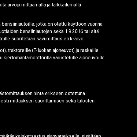
itä arvoja mittaamalla ja tarkkailemalla
bensiiniautoille, jotka on otettu käyttöön vuonna
otiaiden bensiiniautojen sekä 1.9.2016 tai sitä
lle suoritetaan savumittaus eli k-arvo.
, traktoreille (T-luokan ajoneuvot) ja raskaille
i kiertomäntämoottorilla varustetulle ajoneuvoille
stömittauksen hinta erikseen ostettuna
sesti mittauksen suorittamisen sekä tulosten
määräaikaiskatsastus ajanvarauksella, sisältäen