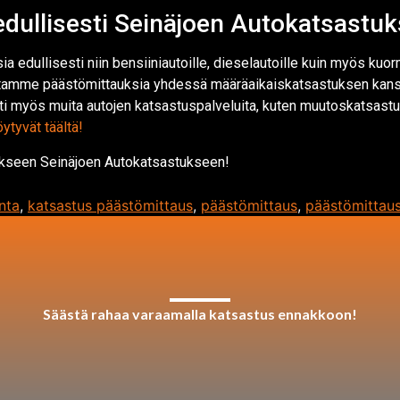
edullisesti Seinäjoen Autokatsastu
a edullisesti niin bensiiniautoille, dieselautoille kuin myös kuo
ritamme päästömittauksia yhdessä määräaikaiskatsastuksen kanss
 myös muita autojen katsastuspalveluita, kuten muutoskatsastuk
ytyvät täältä!
ukseen Seinäjoen Autokatsastukseen!
nta
,
katsastus päästömittaus
,
päästömittaus
,
päästömittaus
Säästä rahaa varaamalla katsastus ennakkoon!