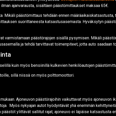
 ilman ajanvarausta, sisältäen päästömittaukset maksaa 65€.
a. Mikäli päästömittaus tehdään ennen määräaikaiskatsastusta, 
 mittauksen suorittaneesta katsastusasemasta. Hyväksytyn pääs
vat varmistamaan päästörajojen sisällä pysymisen. Mikäli päästöm
sasemalla ja tehdä tarvittavat toimenpiteet, jotta auto saadaan t
inta
elillä kuin myös bensiinillä kulkevien henkilöautojen päästömitt
ille, sillä niissä on myös polttomoottori.
mukaan. Ajoneuvon päästörajoihin vaikuttavat myös ajoneuvon ikä
oja. Myös nykyajan autot hyödyntävät yhä enemmän kehittyneitä p
päästöt ylittävät sallitut rajat, ajoneuvo ei läpäise katsastusta e