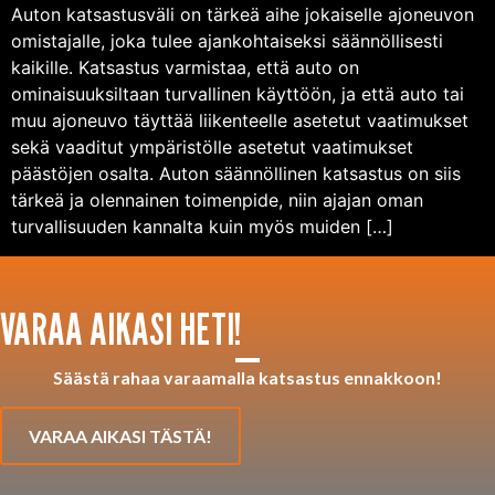
Auton katsastusväli on tärkeä aihe jokaiselle ajoneuvon
omistajalle, joka tulee ajankohtaiseksi säännöllisesti
kaikille. Katsastus varmistaa, että auto on
ominaisuuksiltaan turvallinen käyttöön, ja että auto tai
muu ajoneuvo täyttää liikenteelle asetetut vaatimukset
sekä vaaditut ympäristölle asetetut vaatimukset
päästöjen osalta. Auton säännöllinen katsastus on siis
tärkeä ja olennainen toimenpide, niin ajajan oman
turvallisuuden kannalta kuin myös muiden […]
VARAA AIKASI HETI!
Säästä rahaa varaamalla katsastus ennakkoon!
VARAA AIKASI TÄSTÄ!