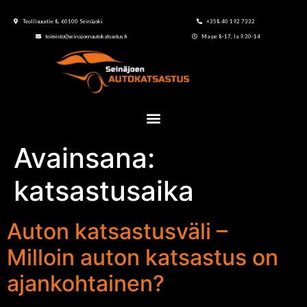
Teollisuustie 8, 60100 Seinäjoki
+358 40 192 7332
toimisto@seinajoenautokatsastus.fi
Ma-pe 8-17, la 9.30-14
Avainsana:
katsastusaika
Auton katsastusväli –
Milloin auton katsastus on
ajankohtainen?